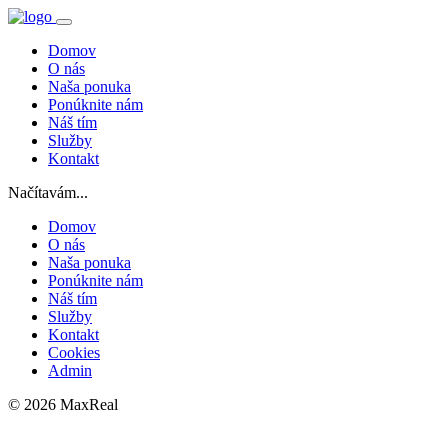
Domov
O nás
Naša ponuka
Ponúknite nám
Náš tím
Služby
Kontakt
Načítavám...
Domov
O nás
Naša ponuka
Ponúknite nám
Náš tím
Služby
Kontakt
Cookies
Admin
© 2026 MaxReal