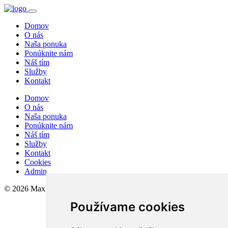
Domov
O nás
Naša ponuka
Ponúknite nám
Náš tím
Služby
Kontakt
Domov
O nás
Naša ponuka
Ponúknite nám
Náš tím
Služby
Kontakt
Cookies
Admin
© 2026 MaxReal
Používame cookies